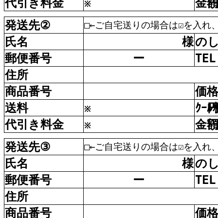
代引
き
料金
金
※
発送先
②
□←ご自宅送りの場合は☑を入れ
氏名
様
の
郵便
番号
ー
TEL
住所
商品
番号
価
送料
ｸｰﾙ
※
代引
き
料金
金
※
発送先
③
□←ご自宅送りの場合は☑を入れ
氏名
様
の
郵便
番号
ー
TEL
住所
商品
番号
価